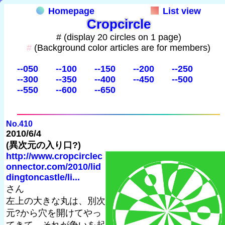
Homepage
List view
Cropcircle
# (display 20 circles on 1 page)
#
(Background color articles are for members)
--050
--100
--150
--200
--250
--300
--350
--400
--450
--500
--550
--600
--650
No.410
2010/6/4
(異次元の入り口?)
http://www.cropcirclec
onnector.com/2010/lid
dingtoncastle/li...
さん
左上の大きな丸は、別次
元?から穴を開けてやっ