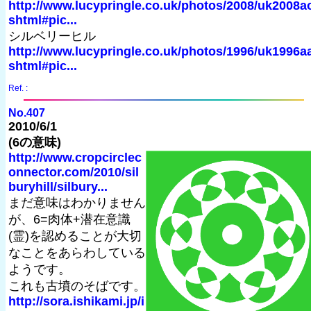
http://www.lucypringle.co.uk/photos/2008/uk2008a
shtml#pic...
シルベリーヒル
http://www.lucypringle.co.uk/photos/1996/uk1996a
shtml#pic...
Ref. :
No.407
2010/6/1
(6の意味)
http://www.cropcirclec
onnector.com/2010/sil
buryhill/silbury...
まだ意味はわかりません
が、6=肉体+潜在意識
(霊)を認めることが大切
なことをあらわしている
ようです。
これも古墳のそばです。
http://sora.ishikami.jp/i