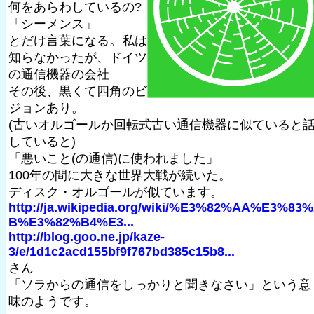
何をあらわしているの?
「シーメンス」
とだけ言葉になる。私は
知らなかったが、ドイツ
の通信機器の会社
その後、黒くて四角のビ
ジョンあり。
(古いオルゴールか回転式古い通信機器に似ていると
していると)
「悪いこと(の通信)に使われました」
100年の間に大きな世界大戦が続いた。
ディスク・オルゴールが似ています。
http://ja.wikipedia.org/wiki/%E3%82%AA%E3%83
B%E3%82%B4%E3...
http://blog.goo.ne.jp/kaze-
3/e/1d1c2acd155bf9f767bd385c15b8...
さん
「ソラからの通信をしっかりと聞きなさい」という意
味のようです。