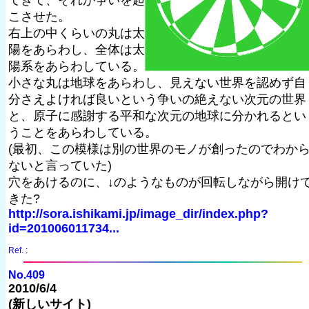
てきて、それが争いを起
こさせた。
右上の中くらいの丸は太
陽をあらわし、全体は太
陽系をあらわしている。
小さな丸は地球をあらわし、見えない世界を認めず自
分さえよければ良いという争いの絶えない次元の世界
と、原子に感謝する平和な次元の地球に分かれるとい
うことをあらわしている。
(最初、この模様は別の世界のモノが創ったのでわか
ないと言っていた)
穴をあけるのに、↓のようなものが回転しながら開け
きた?
http://sora.ishikami.jp/image_dir/index.php?
id=201006011734...
Ref. :
No.409
2010/6/4
(新しいサイト)