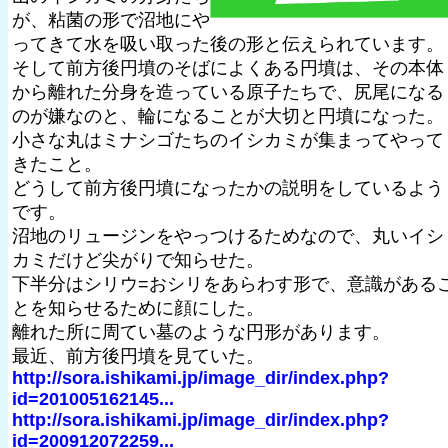
が、粘菌の形で沼地にや
ってきて水を吸い取った後の形と伝えられています。
そして前方後円墳のそばによくある円墳は、その本体
から離れた分身を造っている原子たちで、尻尾になる
のが嫌なのと、輪になることが大切と円墳になった。
小さな丸はミナシゴたちのイシカミが集まってやって
きたこと。
どうして前方後円墳になったかの説明をしているよう
です。
沼地のリュージンをやっつけるためなので、丸いイシ
カミだけど尖がりで知らせた。
下半分はシリウ=おシリをあらわす形で、意識がある
とを知らせるために顔にした。
離れた所に周てい墓のような円形があります。
最近、前方後円墳を見ていた。
http://sora.ishikami.jp/image_dir/index.php?
id=201005162145...
http://sora.ishikami.jp/image_dir/index.php?
id=200912072259...