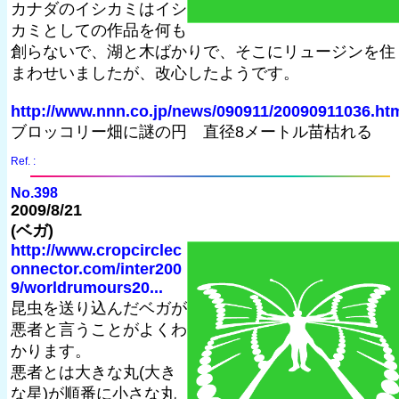
カナダのイシカミはイシ
カミとしての作品を何も
創らないで、湖と木ばかりで、そこにリュージンを住
まわせいましたが、改心したようです。
http://www.nnn.co.jp/news/090911/20090911036.ht
ブロッコリー畑に謎の円 直径8メートル苗枯れる
Ref. :
No.398
2009/8/21
(ベガ)
http://www.cropcirclec
onnector.com/inter200
9/worldrumours20...
昆虫を送り込んだベガが
悪者と言うことがよくわ
かります。
悪者とは大きな丸(大き
な星)が順番に小さな丸