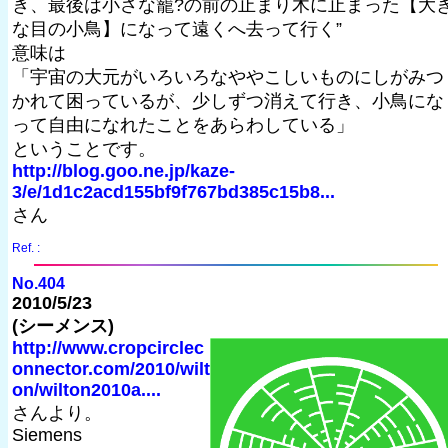
き、最後は小さな籠?の前の止まり木に止まった【大
な目の小鳥】になって遠くへ去って行く”
意味は
「宇宙の大元がいろいろなややこしいものにしがみつ
かれて困っているが、少しずつ消えて行き、小鳥にな
って自由になれたことをあらわしている」
ということです。
http://blog.goo.ne.jp/kaze-
3/e/1d1c2acd155bf9f767bd385c15b8...
さん
Ref. :
No.404
2010/5/23
(シーメンス)
http://www.cropcirclec
onnector.com/2010/wilt
on/wilton2010a....
さんより。
Siemens