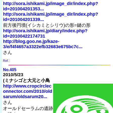
http://sora.ishikami.jp/image_dir/index.php?
id=201004201353...
http://sora.ishikami.jp/image_dir/index.php?
id=201004201339...
前方後円墳(イシカミとシリウ)の形=鍵の形
http://sora.ishikami.jp/diary/index.php?
id=20100422174731
http://blog.goo.ne.jp/kaze-
3/e/f4f4657a3322efb32683e675bc7c...
さん
Ref. :
No.405
2010/5/23
(ミナシゴと大元と小鳥
http://www.cropcirclec
onnector.com/2010/old
sarum/oldsarum20...
さん
オールドセーラムの遺跡