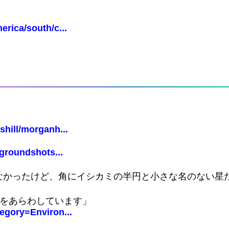
rica/south/c...
hill/morganh...
groundshots...
なかったけど、角にイシカミの半円と小さな名のない星
とをあらわしています」
egory=Environ...