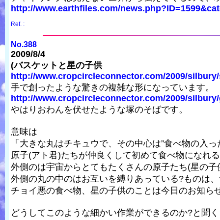
http://www.earthfiles.com/news.php?ID=1599&cat
Ref. :
No.388
2009/8/4
(バスケットと星の子供
http://www.cropcircleconnector.com/2009/silbury/s
手で創ったような驚きの複雑な形になっています。
http://www.cropcircleconnector.com/2009/silbury/
やはりおわんを伏せたような塚のそばです。
意味は
「大きな丸はチキュウで、その中心は”食べ物の入っ
原子(アト君)たちが仲良くして初めて食べ物になれ
外側のは宇宙からとてもたくさんの原子たち(星の子
外側の丸の中のはお互いを縛りあっている?ものは
チョイ悪の食べ物、星の子供のことは今日のお知ら
どうしてこのような細かい作業ができるのか?と聞く