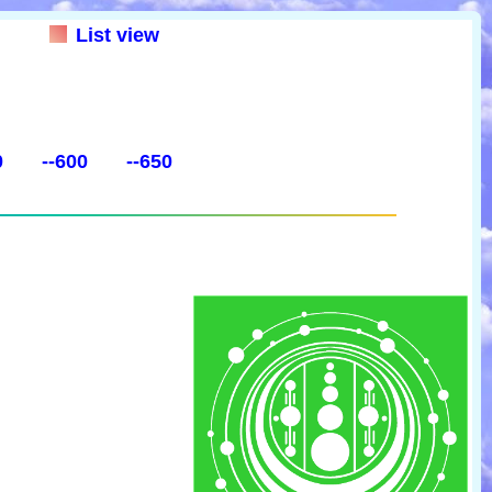
List view
0
--600
--650