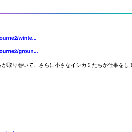
urne2/winte...
ourne2/groun...
ちが取り巻いて、さらに小さなイシカミたちが仕事をし