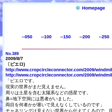
Homepage
--050
--100
--150
--200
--250
No.389
2009/8/7
〔ピエロ)
http://www.cropcircleconnector.com/2009/windmill
http://www.cropcircleconnector.com/2009/windmillh
「ピエロです。
現実の世界がまだ見えません。
周りは土星を含む太陽系などの惑星です。
鼻=地下空洞には悪者がいました。
両目を何者かが塞いで見えなくしているのです」
チャネリングは見えない世界から伝えてくるので、