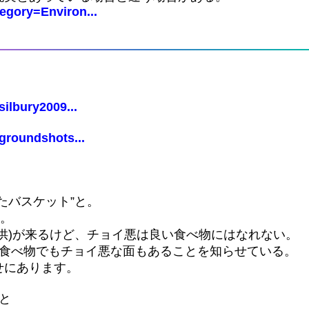
egory=Environ...
ilbury2009...
groundshots...
たバスケット”と。
る。
供)が来るけど、チョイ悪は良い食べ物にはなれない。
、食べ物でもチョイ悪な面もあることを知らせている。
せにあります。
と