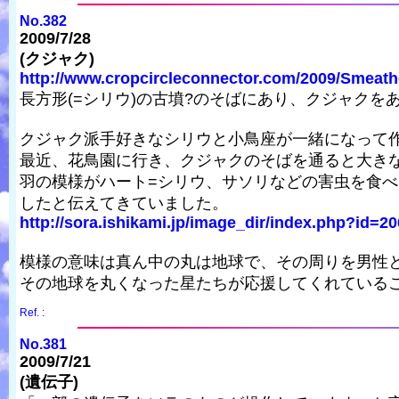
No.382
2009/7/28
(クジャク)
http://www.cropcircleconnector.com/2009/Smeath
長方形(=シリウ)の古墳?のそばにあり、クジャクを
クジャク派手好きなシリウと小鳥座が一緒になって
最近、花鳥園に行き、クジャクのそばを通ると大き
羽の模様がハート=シリウ、サソリなどの害虫を食
したと伝えてきていました。
http://sora.ishikami.jp/image_dir/index.php?id=20
模様の意味は真ん中の丸は地球で、その周りを男性と
その地球を丸くなった星たちが応援してくれている
Ref. :
No.381
2009/7/21
(遺伝子)