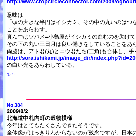
http://www.cropcircleconnector.com/2009/ogbour
意味は
「頭の大きな半円はイシカミ、その中の丸いのはつな
ことをあらわす。
真ん中はツバメ=小鳥座がイシカミの進むのを助けて
その下の丸い三日月は良い働きをしていることをあ
両脇は、アト君(丸)とニウ君たち(三角)も合体し、
http://sora.ishikami.jp/image_dir/index.php?id=20
の白い光をあらわしている。
Ref. :
No.384
2009/8/2
北海道中札内町の穀物模様
今年はとてもたくさんできたそうです。
全体像がはっきりわからないのが残念ですが、日本