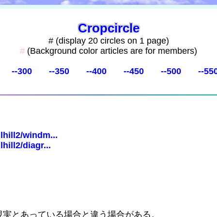
Cropcircle
# (display 20 circles on 1 page)
#
(Background color articles are for members)
--300
--350
--400
--450
--500
--55
hill2/windm...
ill2/diagr...
現実とあっている場合と違う場合がある。