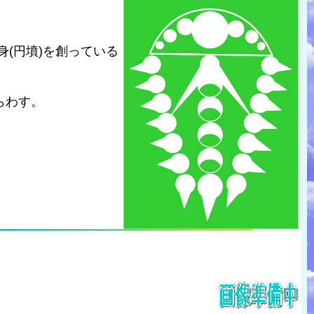
(円墳)を創っている
らわす。