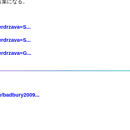
言葉になる。
erdrzava=S...
erdrzava=S...
erdrzava=G...
y/badbury2009...