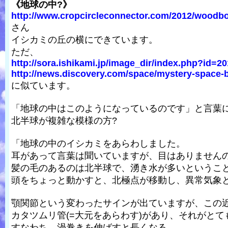
《地球の中?》
http://www.cropcircleconnector.com/2012/woodbor
さん
イシカミの丘の横にできています。
ただ、
http://sora.ishikami.jp/image_dir/index.php?id=20
http://news.discovery.com/space/mystery-space-ba
に似ています。
「地球の中はこのようになっているのです」と言葉
北半球が複雑な模様の方?
「地球の中のイシカミをあらわしました。
耳があって言葉は聞いていますが、目はありません
髪の毛のあるのは北半球で、湧き水が多いというこ
頭をちょっと動かすと、北極点が移動し、異常気象
顎関節という変わったサインが出ていますが、この
カタツムリ管(=大元をあらわす)があり、それがと
すなわち、渦巻きを伸ばすと長くなる。