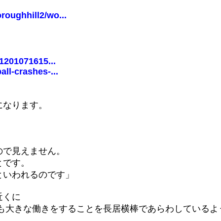
oughhill2/wo...
1201071615...
ll-crashes-...
になります。
ので見えません。
とです。
といわれるのです」
近くに
ても大きな働きをすることを長居横棒であらわしているよ