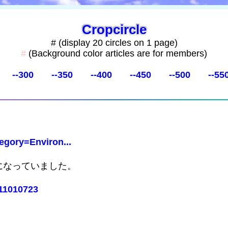
Cropcircle
# (display 20 circles on 1 page)
#
(Background color articles are for members)
--300
--350
--400
--450
--500
--55
egory=Environ...
になっていました。
911010723