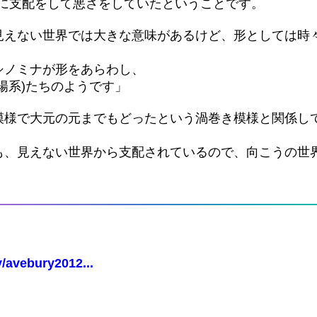
接に支配をして悪さをしていたということです。
見えない世界では大きな意味があるけど、形としては時
シノミナが形をあらわし、
陽系)たちのようです」
模様で大元の元までもどったという渦巻き模様と関係し
も、見えない世界から支配されているので、向こうの世
/avebury2012...