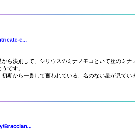
ricate-c...
。
星から決別して、シリウスのミナノモコといて座のミナ
ようです。
、初期から一貫して言われている、名のない星が見てい
y/Braccian...