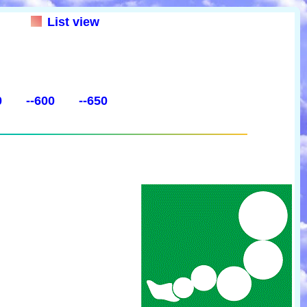
List view
0
--600
--650