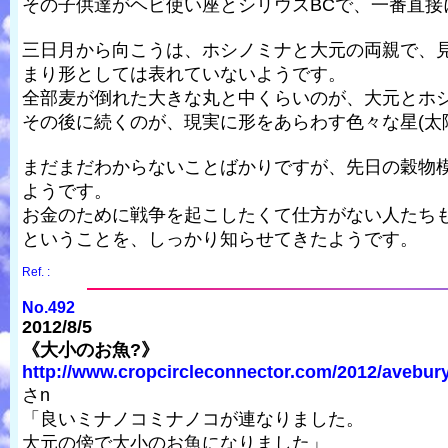
その子供達がヘビ使い座とシリウスBCで、一番直
三日月から向こうは、ホシノミナと大元の両親で、
まり形としては表れていないようです。
全部麦が倒れた大きな丸と中くらいのが、大元とホ
その後に続くのが、現実に形をあらわす色々な星(太
まだまだわからないことばかりですが、先日の穀物
ようです。
お金のために戦争を起こしたくて仕方がない人たち
ということを、しっかり知らせてきたようです。
Ref. :
No.492
2012/8/5
《大小のお魚?》
http://www.cropcircleconnector.com/2012/avebury
さn
「良いミナノコミナノコが連なりました。
大元の傍で大小のお魚になりました」