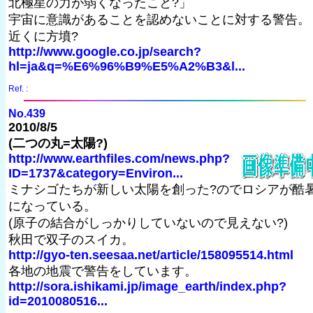
北極星の力が弱くなったこと?」
宇宙に意識があることを認めないことに対する警告。
近くに方墳?
http://www.google.co.jp/search?
hl=ja&q=%E6%96%B9%E5%A2%B3&l...
Ref. :
No.439
2010/8/5
(二つの丸=太陽?)
http://www.earthfiles.com/news.php?
ID=1737&category=Environ...
ミナシゴたちが新しい太陽を創った?のでロシアが酷
になっている。
(原子の結合がしっかりしていないので見えない?)
秋田で双子のスイカ。
http://gyo-ten.seesaa.net/article/158095514.html
各地の地震で警告をしています。
http://sora.ishikami.jp/image_earth/index.php?
id=2010080516...