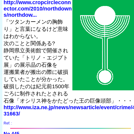
http://www.cropcircleconn
ector.com/2010/northdown
s/northdow...
「ツタンカーメンの胸飾
り」と言葉になるけど意味
はわからない。
次のことと関係ある?
静岡県立美術館で開催され
ていた「トリノ・エジプト
展」の展示品の石像を
運搬業者が搬出の際に破損
していたことが分かった。
破損したのは紀元前1500年
ごろに制作されたとされる
石像「オシリス神をかたどった王の巨像頭部」・・・
http://www.iza.ne.jp/news/newsarticle/event/crime/
31663/
Ref. :
No.445