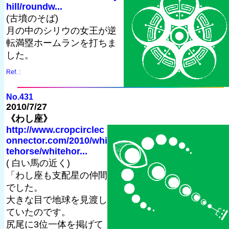
hill/roundw...
(古墳のそば)
月の中のシリウの女王が逆
転満塁ホームランを打ちま
した。
Ref. :
No.431
2010/7/27
《わし座》
http://www.cropcirclec
onnector.com/2010/whi
tehorse/whitehor...
( 白い馬の近く)
「わし座も支配星の仲間
でした。
大きな目で地球を見渡し
ていたのです。
尻尾に3位一体を掲げて