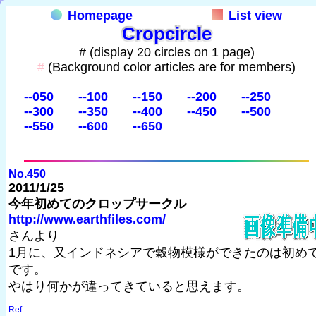
Homepage
List view
Cropcircle
# (display 20 circles on 1 page)
#
(Background color articles are for members)
--050
--100
--150
--200
--250
--300
--350
--400
--450
--500
--550
--600
--650
No.450
2011/1/25
今年初めてのクロップサークル
http://www.earthfiles.com/
さんより
1月に、又インドネシアで穀物模様ができたのは初め
です。
やはり何かが違ってきていると思えます。
Ref. :