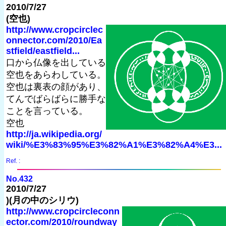
2010/7/27
(空也)
http://www.cropcirclec
onnector.com/2010/Ea
stfield/eastfield...
口から仏像を出している
空也をあらわしている。
空也は裏表の顔があり、
てんでばらばらに勝手な
ことを言っている。
空也
http://ja.wikipedia.org/
wiki/%E3%83%95%E3%82%A1%E3%82%A4%E3...
Ref. :
No.432
2010/7/27
)(月の中のシリウ)
http://www.cropcircleconn
ector.com/2010/roundway