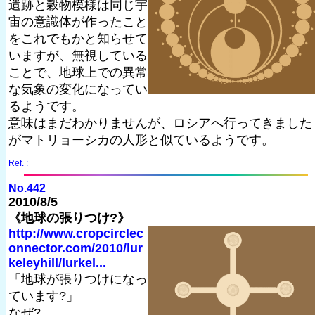
遺跡と穀物模様は同じ宇
宙の意識体が作ったこと
をこれでもかと知らせて
いますが、無視している
ことで、地球上での異常
な気象の変化になってい
るようです。
意味はまだわかりませんが、ロシアへ行ってきました
がマトリョーシカの人形と似ているようです。
Ref. :
No.442
2010/8/5
《地球の張りつけ?》
http://www.cropcirclec
onnector.com/2010/lur
keleyhill/lurkel...
「地球が張りつけになっ
ています?」
なぜ?