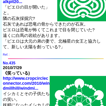
alkpit20...
「ピエロの目が開いた」
と。
隣の石灰採掘穴?
石灰であれば恐竜の骨からできたのが石灰。
ピエロは恐竜が怖くてこれまで目を閉じていた?
遠くに白馬の岩絵があります。
「ピエロは大元の弟の妻で、北極星の女王と協力し
て、新しい太陽を創っている?」
Ref. :
No.435
2010/7/29
《笑っている)
http://www.cropcirclec
onnector.com/2010/win
dmillhill/windmi...
イシカミとその子供たち
の笑い。
妖精になったイシカミの