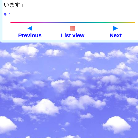
います」
Ref. :
Previous
List view
Next