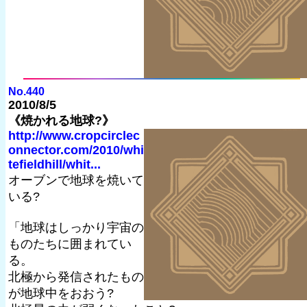
No.440
2010/8/5
《焼かれる地球?》
http://www.cropcirclec
onnector.com/2010/whi
tefieldhill/whit...
オーブンで地球を焼いて
いる?
「地球はしっかり宇宙の
ものたちに囲まれてい
る。
北極から発信されたもの
が地球中をおおう?