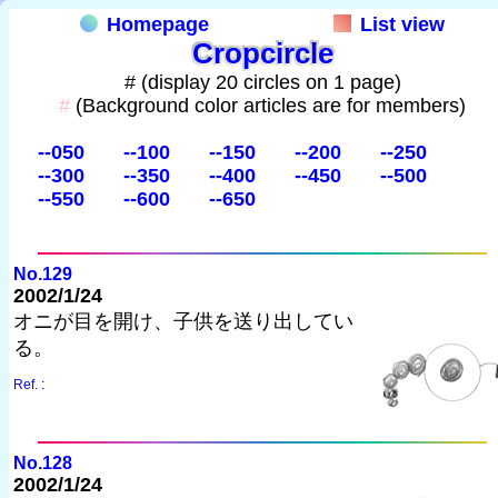
Homepage
List view
Cropcircle
# (display 20 circles on 1 page)
#
(Background color articles are for members)
--050
--100
--150
--200
--250
--300
--350
--400
--450
--500
--550
--600
--650
No.129
2002/1/24
オニが目を開け、子供を送り出してい
る。
Ref. :
No.128
2002/1/24