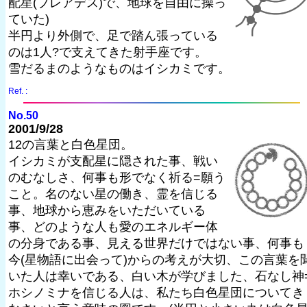
配星(プレアデス)で、地球を自由に操っ
ていた)
半円より外側で、足で踏ん張っている
のは1人?で支えてきた射手座です。
雪だるまのようなものはイシカミです。
Ref. :
No.50
2001/9/28
12の言葉と白色星団。
イシカミが支配星に隠された事、戦い
のむなしさ、何事も形でなく祈る=願う
こと。名のない星の働き、霊を信じる
事、地球から恵みをいただいている
事、どのような人も愛のエネルギー体
の分身である事、見える世界だけではない事、何事も
今(星物語に出会って)からの考えが大切、この言葉を
いた人は幸いである、白い木が学びました、石なし神
ホシノミナを信じる人は、私たち白色星団についてき