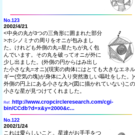
No.123
2002/4/21
<中央の丸が3つの三角形に囲まれた部分
>ホシノミナの周りをオニが包みまし
た。けれども外側の丸=星たちが丸く包
んでいます。その丸を破ってオニが外に
少し出ました。(外側の円からはみ出し
た小さな丸=オニ)(現実の肉体にはとても大きなエネ
ギー(空気の塊)が身体に入り突然激しい嘔吐をした。)
外側の円上にある小さな丸>(図に描かれていない)こ
小さな星が見つけてくれました。
http://www.cropcircleresearch.com/cgi-
Ref. :
bin/CCdb?d=x&y=2000&c...
No.122
2002/1/24
これは愛らしいこと。星達がお手手をつ