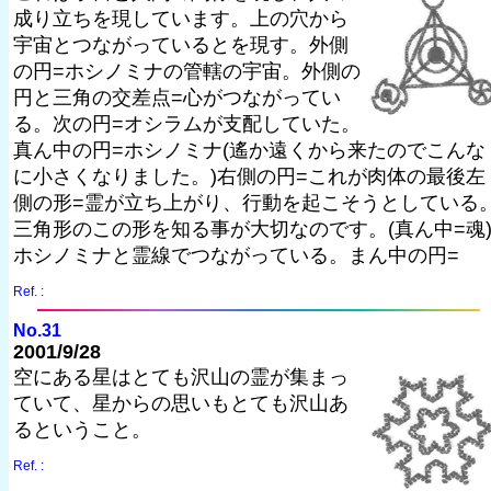
成り立ちを現しています。上の穴から
宇宙とつながっているとを現す。外側
の円=ホシノミナの管轄の宇宙。外側の
円と三角の交差点=心がつながってい
る。次の円=オシラムが支配していた。
真ん中の円=ホシノミナ(遙か遠くから来たのでこんな
に小さくなりました。)右側の円=これが肉体の最後左
側の形=霊が立ち上がり、行動を起こそうとしている
三角形のこの形を知る事が大切なのです。(真ん中=魂
ホシノミナと霊線でつながっている。まん中の円=
Ref. :
No.31
2001/9/28
空にある星はとても沢山の霊が集まっ
ていて、星からの思いもとても沢山あ
るということ。
Ref. :