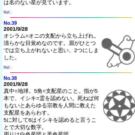
は名のない星が見ています。
Ref. :
No.39
2001/9/28
オシラム=オニの支配から立ち上げれ。
清らかな目覚めなのです。眉がひとつ
では立ち上がれないと思い、2つにしま
した。
Ref. :
No.38
2001/9/28
真中=地球。5角=支配星のこと。指が5
本で、イシキ=霊を認めない。死ねば何
もないとあらゆる宗教を人間に教えた
支配星をあらわす。
5に対して6はイシキを認めると言うこ
とで大切な数字。
周りは白色星団と黒色星団。