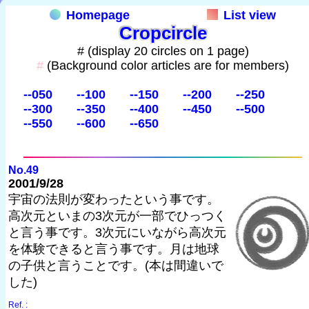
Homepage
List view
Cropcircle
# (display 20 circles on 1 page)
#
(Background color articles are for members)
--050
--100
--150
--200
--250
--300
--350
--400
--450
--500
--550
--600
--650
No.49
2001/9/28
宇宙の法則が変わったという事です。
高次元といまの3次元が一部でひっつく
と言う事です。3次元にいながら高次元
を体験できると言う事です。月は地球
の子供と言うことです。(本は間違いで
した)
Ref. :