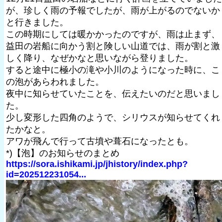
が、珍しく雨の予報でしたが、雨が上がるのでないか
と行きました。
この時期にしては暖かかったのですが、雨は止まず、
益田の岩船に向かう割と険しい山道では、雨が割と激
しく降り、なぜかなと思いながら登りました。
すると途中に極小の滝や小川のようになった時に、こ
の泡があらわれました。
夜中に知らせていたことを、伝えたいのだと思いまし
た。
少し変形した四角のようで、シリウスが知らせてくれ
たかなと。
アワが飛んで行って古墳や葺石になったとも。
*)【泡】のお知らせのまとめ
https://sora.ishikami.jp/jhistory/index.php?
id=202512231054...