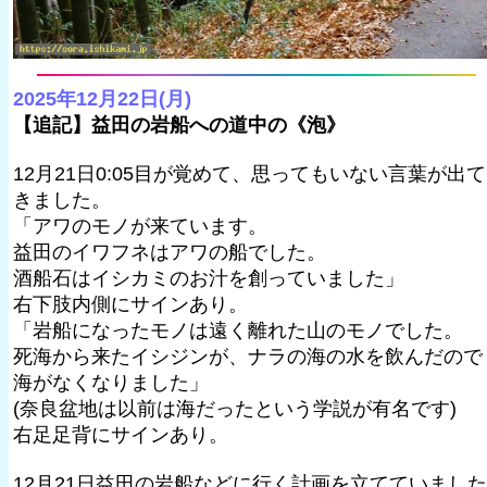
2025年12月22日(月)
【追記】益田の岩船への道中の《泡》
12月21日0:05目が覚めて、思ってもいない言葉が出て
きました。
「アワのモノが来ています。
益田のイワフネはアワの船でした。
酒船石はイシカミのお汁を創っていました」
右下肢内側にサインあり。
「岩船になったモノは遠く離れた山のモノでした。
死海から来たイシジンが、ナラの海の水を飲んだので
海がなくなりました」
(奈良盆地は以前は海だったという学説が有名です)
右足足背にサインあり。
12月21日益田の岩船などに行く計画を立てていました