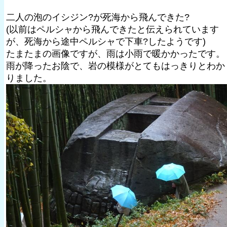
二人の泡のイシジン?が死海から飛んできた?
(以前はペルシャから飛んできたと伝えられています
が、死海から途中ペルシャで下車?したようです)
たまたまの画像ですが、雨は小雨で暖かかったです。
雨が降ったお陰で、岩の模様がとてもはっきりとわか
りました。