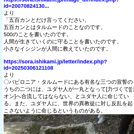
id=20070824130...
より
「五百カンとだけ言ってください。
五百カンとはタルムードのことなのです。
500のことを書いたのです。
人間が生きていくのに守ることを書いたのです。
小さなイシジンが人間に教えていたのです。
https://sora.ishikami.jp/letter/index.php?
id=20250306121108
より
〇バビロニア・タルムードにある有名な三つの宣誓の
うちの二つには、ユダヤ人が一丸となって[力づくで][
オン]へ合流してはならない、とユダヤ人に命じてい
る。また、ユダヤ人に、世界の異教徒に対し反乱を起
こさないように命じるというものがある。