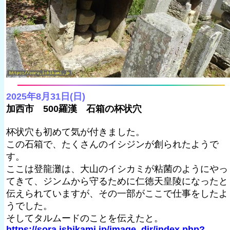
2025年8月31日(日)
加西市 500羅漢 石箱の杯状穴
杯状穴も初めて気が付きました。
この石箱で、たくさんのイシジンが創られたようで
す。
ここは登龍灘は、大山のイシカミが粘菌のようにやっ
てきて、ジンムから守るために仁徳天皇陵になったと
伝えられていますが、その一部がここで仕事をしたよ
うでした。
そしてタルムードのことを伝えたと。
https://sora.ishikami.jp/image_dir/index.php?