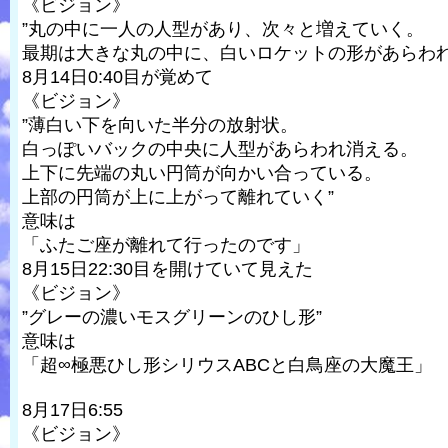
《ビジョン》
”丸の中に一人の人型があり、次々と増えていく。
最期は大きな丸の中に、白いロケットの形があらわれ、
8月14日0:40目が覚めて
《ビジョン》
”薄白い下を向いた半分の放射状。
白っぽいバックの中央に人型があらわれ消える。
上下に先端の丸い円筒が向かい合っている。
上部の円筒が上に上がって離れていく”
意味は
「ふたご座が離れて行ったのです」
8月15日22:30目を開けていて見えた
《ビジョン》
”グレーの濃いモスグリーンのひし形”
意味は
「超∞極悪ひし形シリウスABCと白鳥座の大魔王」
8月17日6:55
《ビジョン》