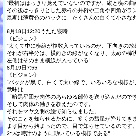
”最初ははっきり覚えていないのですが、縦と横の曲
その後はっきりとした赤枠の井桁や三角や四角がラ
最期は薄黄色のバックに、たくさんの白くて小さな丸
8月18日12:20うたた寝時
《ビジョン》
”太くて中に横線が複数入っているのが、下向きの放
それが右半分は、横向きの線がなくなり、太めの棒
左側はそのまま横線が入っている”
8月19日7:55
《ビジョン》
”バックが黒で、白くて太い線で、いろいろな模様が
意味は
「暗黒星団が肉体のあらゆる部位を送り込んだので
そして肉体の働きを教えたのです。
それをマヤ文明の絵で知らせました。
そのことを知らせるために、多くの彗星が降りてき
まず目から始まったので、目で知らせているのです
2つは時計のように動いている模様である”