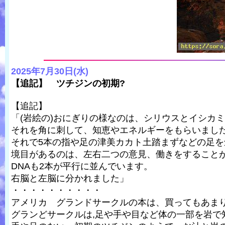
2025年7月30日(水)
【追記】 ツチジンの初期?
【追記】
「(岩絵の)おにぎりの様なのは、シリウスとイシカ
それを角に刺して、知恵やエネルギーをもらいまし
それで5本の指や足の津美カカト土踏まずなどの足を
境目があるのは、左右二つの意見、働きをすること
DNAも2本が平行に並んでいます。
右脳と左脳に分かれました」
・・・・・・・・・・
アメリカ グランドサークルの本は、買ってもあま
グランどサークルは,足や手や目など体の一部を岩で