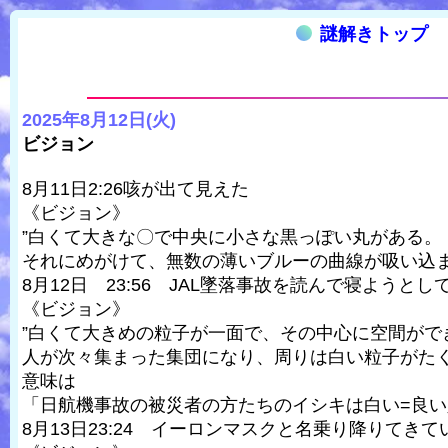
謎解きトップ
2025年8月12日(火)
ビジョン
8月11日2:26咳が出て見えた
《ビジョン》
”白くて大きな〇で中央に小さな黒っぽい丸がある。
それにめがけて、無数の薄いブルーの曲線が吸い込ま
8月12日 23:56 JAL墜落事故を読んで寝ようとし
《ビジョン》
”白くて大きめの粒子が一面で、その中心に空間がで
人が次々集まった集団になり、周りは白い粒子がたく
意味は
「日航機事故の被災者の方たちのイシキは白い=良
8月13日23:24 イーロンマスクと名乗り降りてき