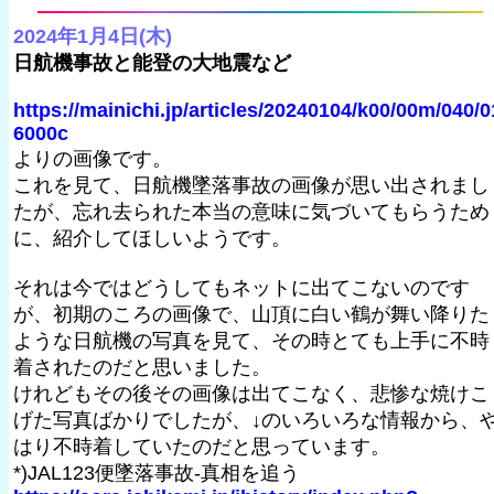
2024年1月4日(木)
日航機事故と能登の大地震など
https://mainichi.jp/articles/20240104/k00/00m/040/0
6000c
よりの画像です。
これを見て、日航機墜落事故の画像が思い出されまし
たが、忘れ去られた本当の意味に気づいてもらうため
に、紹介してほしいようです。
それは今ではどうしてもネットに出てこないのです
が、初期のころの画像で、山頂に白い鶴が舞い降りた
ような日航機の写真を見て、その時とても上手に不時
着されたのだと思いました。
けれどもその後その画像は出てこなく、悲惨な焼けこ
げた写真ばかりでしたが、↓のいろいろな情報から、
はり不時着していたのだと思っています。
*)JAL123便墜落事故-真相を追う