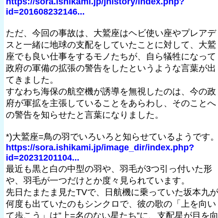
https://sora.ishikami.jp/jhistory/index.php?
id=201608232146...
ただ、今回の事故は、大鷲座はヘビ使い座やプレアデ
スと一緒に地球の支配をしていたことに対して、大鷲
座でも良い仕事をするモノたちが、自ら犠牲になって
政府の軍備の拡張の警告をしたというような言葉が出
てきました。
すなわち海保の航空機が誘導を無視したのは、今の政
府が軍拡を主張していることをあらわし、そのことへ
の警告を知らせたと言葉になりました。
*)大鷲座=鳥の羽でいろいろと知らせているようです
https://sora.ishikami.jp/image_dir/index.php?
id=20231201104...
最近も黒と白の中型の羽や、羽毛が3つ引っ付いた形
や、羽毛が一つだけとか度々見られています。
先日たまたま見たTVで、日航機に乗っていた坂本九
何度も出ていたのもシンクロで、彼の歌の「上を向い
て歩こう」は”上=名のない星たち”に、支配星が目を