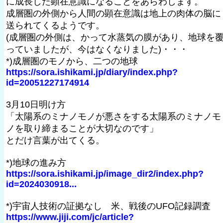
に成長した顕在意識になることをあらわします。
成層圏の外側から人間の顕在意識は地上の肉体の脳に
送られてくるようです。
(成層圏の外側は、かって水蒸気の膜があり、地球を
っていましたが、今はなくなりました)・・・
*)成層圏のモノから、二つの地球
https://sora.ishikami.jp/diary/index.php?
id=20051227174914
3月10日明け方
「太陽系のミナノモノが悪さをする太陽系のミナノモ
ノを取り締まることが大切なのです」
とだけ言葉が出てくる。
*)地球の進み方
https://sora.ishikami.jp/image_dir2/index.php?
id=2024030918...
*)宇宙人技術の証拠なし 米、戦後のUFO記録調査
https://www.jiji.com/jc/article?