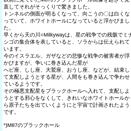
直してそれがそっくりで驚きました。
トンネルの側面が明るくなって、向こうの〇は白くな
っていて、ホワイトホールになっていると浮かびまし
た。
早くから天の川=Milkywayは、星の戦争での残骸でミ
シゴの集合体を表していると、ソラからは伝えられて
います。
今のイスラエル、ガザなどの悲惨な戦争の被害者が浮
かびますが、争いに巻き込んだ星が
へビ座、しし座、大鷲座、おうし座、などが、結束し
て支配しようとする星が、人間をも巻き込んで争わせ
ているようです。
その極悪支配星をブラックホールへ入れて、支配しよ
うとする邪心をなくして、きれいなホワイトホールか
ら原子たちを出ていくようにと宇宙で計画されたよう
です。
*)M87のブラックホール