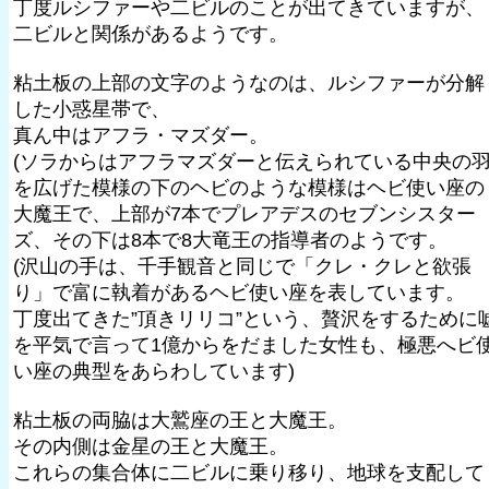
丁度ルシファーや二ビルのことが出てきていますが、
二ビルと関係があるようです。
粘土板の上部の文字のようなのは、ルシファーが分解
した小惑星帯で、
真ん中はアフラ・マズダー。
(ソラからはアフラマズダーと伝えられている中央の
を広げた模様の下のヘビのような模様はヘビ使い座の
大魔王で、上部が7本でプレアデスのセブンシスター
ズ、その下は8本で8大竜王の指導者のようです。
(沢山の手は、千手観音と同じで「クレ・クレと欲張
り」で富に執着があるヘビ使い座を表しています。
丁度出てきた”頂きリリコ”という、贅沢をするために
を平気で言って1億からをだました女性も、極悪へビ
い座の典型をあらわしています)
粘土板の両脇は大鷲座の王と大魔王。
その内側は金星の王と大魔王。
これらの集合体に二ビルに乗り移り、地球を支配して