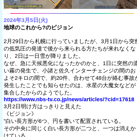
2024年3月5日(火)
地球のこれから?のビジョン
2月29日から札幌に行っていましたが、3月1日から突
の低気圧の発達で後から来られる方たちが来れなくな
り、2日は一日雪が降りました。
なぜ、急に天候悪化になったかのかと、1日に突然の
い霧の発生で、小諸と佐久インターチェンジの間のお
よそ2キロの間で、約20件、合わせて48台が絡む事故
発生したことでも知らせたのは、水星の大魔女などが
集合したからのようでした。
https://www.nbs-tv.co.jp/news/articles/?cid=17618
3月2日明け方はっきりと見えた
《ビジョン》
”白い長方形が6つ、円を書いて配置されている。
その中央に同じく白い長方形が二つと、一つは消えか
けている。