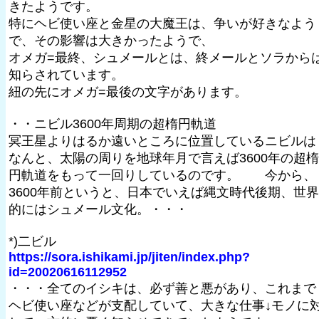
きたようです。
特にヘビ使い座と金星の大魔王は、争いが好きなよう
で、その影響は大きかったようで、
オメガ=最終、シュメールとは、終メールとソラから
知らされています。
紐の先にオメガ=最後の文字があります。
・・ニビル3600年周期の超楕円軌道
冥王星よりはるか遠いところに位置しているニビルは
なんと、太陽の周りを地球年月で言えば3600年の超楕
円軌道をもって一回りしているのです。 今から、
3600年前というと、日本でいえば縄文時代後期、世界
的にはシュメール文化。・・・
*)二ビル
https://sora.ishikami.jp/jiten/index.php?
id=20020616112952
・・・全てのイシキは、必ず善と悪があり、これまで
ヘビ使い座などが支配していて、大きな仕事↓モノに