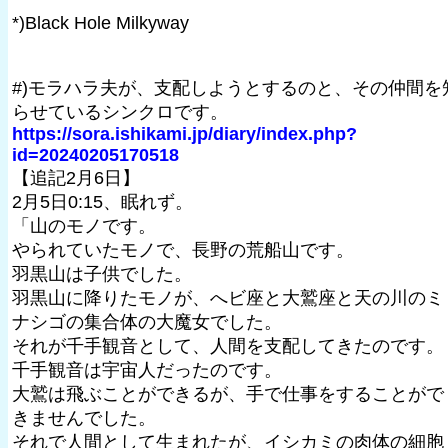
*)Black Hole Milkyway
#)モラハラ夫が、支配しようとするのと、その仲間を
らせているシンクロです。
https://sora.ishikami.jp/diary/index.php?
id=20240205170518
【追記2月6日】
2月5日0:15、眠れず。
「山のモノです。
やられていたモノで、長野の荒船山です。
羽黒山は子供でした。
羽黒山に降りたモノが、へビ座と大鷲座と天の川のミ
ナシゴの集合体の大魔女でした。
それが千手観音として、人間を支配してきたのです。
千手観音は宇宙人だったのです。
大鷲は飛ぶことができるが、手で仕事をすることがで
きませんでした。
それで人間として生まれたが、イシカミの肉体の細胞