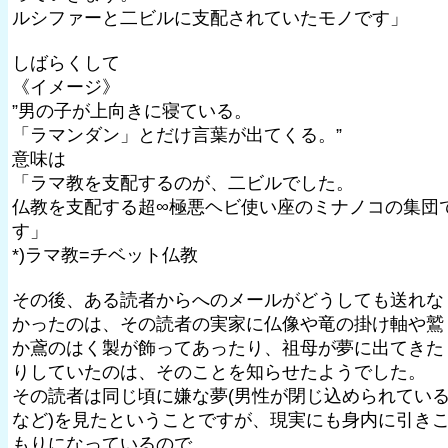
ルシファーと二ビルに支配されていたモノです」
しばらくして
《イメージ》
”男の子が上向きに寝ている。
「ラマンダン」とだけ言葉が出てくる。”
意味は
「ラマ教を支配するのが、二ビルでした。
仏教を支配する超∞極悪ヘビ使い座のミナノコの集団
す」
*)ラマ教=チベット仏教
その後、ある読者からへのメールがどうしても送れな
かったのは、その読者の実家に仏像や竜の掛け軸や鷲
か鳶のはく製が飾ってあったり、祖母が夢に出てきた
りしていたのは、そのことを知らせたようでした。
その読者は同じ頃に嫌な夢(男性が閉じ込められてい
など)を見たということですが、現実にも身内に引き
もりになっているので