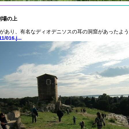
劇場の上
庭があり、有名なディオデニソスの耳の洞窟があったよ
1/016.j...