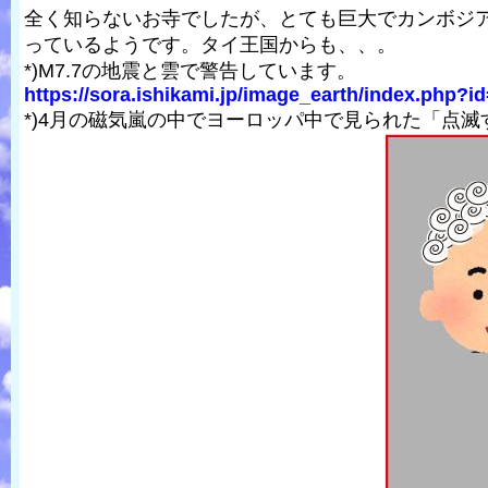
全く知らないお寺でしたが、とても巨大でカンボジ
っているようです。タイ王国からも、、。
*)M7.7の地震と雲で警告しています。
https://sora.ishikami.jp/image_earth/index.php?i
*)4月の磁気嵐の中でヨーロッパ中で見られた「点