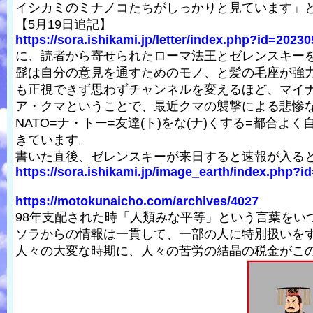
イシカミのミナノコたちがしっかりと見ています」
【5月19日追記】
https://sora.ishikami.jp/letter/index.php?id=202
に、読者から寄せられたローマ法王とゼレンスキー
髭は自分の意見を通すためのモノ、と髪の毛座が強
も正視できず思わずチャンネルを変えるほど、マイ
ア・クマということで、最近クマの襲撃による悲惨
NATO=ナ・トー=友達(ト)をな(ナ)くする=都
きています。
書いた直後、ゼレンスキーが来日すると速報が入ると
https://sora.ishikami.jp/image_earth/index.php?i
https://motokunaicho.com/archives/4027
98年支配された時「人類みな平等」という言葉をい
ソラからの情報は一貫して、一部の人に特別扱いを
人々の大変な時期に、人々の苦労の結晶の税金がこ