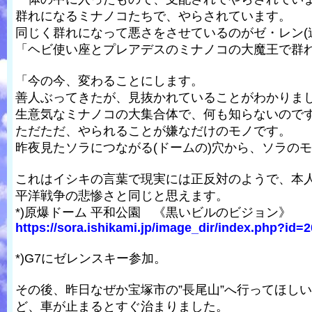
群れになるミナノコたちで、やらされています。
同じく群れになって悪さをさせているのがゼ・レン(
「ヘビ使い座とプレアデスのミナノコの大魔王で群
「今の今、変わることにします。
善人ぶってきたが、見抜かれていることがわかりま
生意気なミナノコの大集合体で、何も知らないので
ただただ、やられることが嫌なだけのモノです。
昨夜見たソラにつながる(ドームの)穴から、ソラの
これはイシキの言葉で現実には正反対のようで、本
平洋戦争の悲惨さと同じと思えます。
*)原爆ドーム 平和公園 《黒いビルのビジョン》
https://sora.ishikami.jp/image_dir/index.php?id=2
*)G7にゼレンスキー参加。
その後、昨日なぜか宝塚市の”長尾山”へ行ってほし
ど、車が止まるとすぐ治まりました。