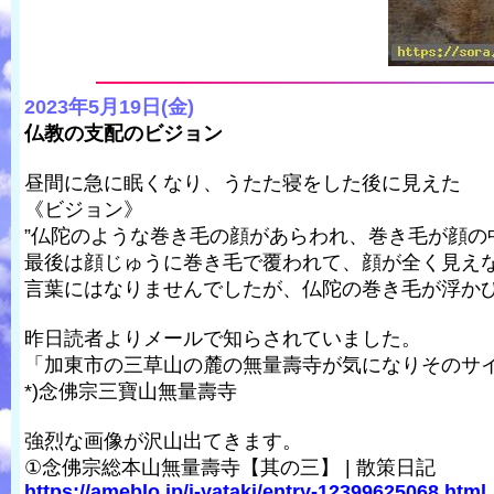
2023年5月19日(金)
仏教の支配のビジョン
昼間に急に眠くなり、うたた寝をした後に見えた
《ビジョン》
”仏陀のような巻き毛の顔があらわれ、巻き毛が顔の
最後は顔じゅうに巻き毛で覆われて、顔が全く見えな
言葉にはなりませんでしたが、仏陀の巻き毛が浮か
昨日読者よりメールで知らされていました。
「加東市の三草山の麓の無量壽寺が気になりそのサ
*)念佛宗三寶山無量壽寺
強烈な画像が沢山出てきます。
①念佛宗総本山無量壽寺【其の三】 | 散策日記
https://ameblo.jp/j-yataki/entry-12399625068.html