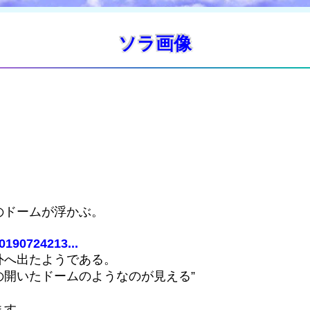
ソラ画像
。
のドームが浮かぶ。
0190724213...
外へ出たようである。
開いたドームのようなのが見える”
。
ます。