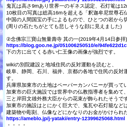
鬼瓦は高さ9mあり世界一のギネス認定、石灯篭は1
10枚目の写真は総高16mを超える「釈迦牟尼世尊石
中国の人間国宝の手によるもので、ひとつの岩から
(周りの石たちがとても悲しそうな顔に見えました)
②念佛宗三寶山無量壽寺 其の一(2019年4月14日参拝) 
https://blog.goo.ne.jp/051006250510/e/94fe622d1c
下の方に出てくる赤い仁王像の画像が強烈です。
wikiの別院建設と地域住民の反対運動を読むと、
岐阜、静岡、石川、福井、京都の各地で住民の反対
す。
兵庫県加東市の土地はペーパーカンパニーが買って
加東市の巨大施設では世界中の仏教指導者を集めて
三と岸田文雄外務大臣からの花束が飾られたそうで
加東市の施設はとにかく巨大で、鬼瓦や石灯籠など
建築物や彫刻、仏像などにかなりのお金がかけられた
https://ameblo.jp/j-yataki/entry-12399625068.html
・・・・