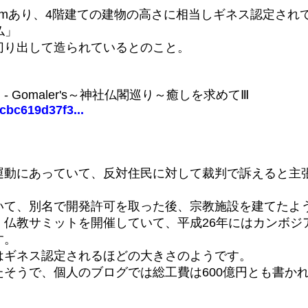
2mあり、4階建ての建物の高さに相当しギネス認定され
仏」
切り出して造られているとのこと。
- Gomaler's～神社仏閣巡り～癒しを求めてⅢ
cbc619d37f3...
運動にあっていて、反対住民に対して裁判で訴えると主
いて、別名で開発許可を取った後、宗教施設を建てたよ
、仏教サミットを開催していて、平成26年にはカンボジ
す。
はギネス認定されるほどの大きさのようです。
そうで、個人のブログでは総工費は600億円とも書か