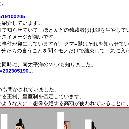
と。
30519100205
を紹介しています。
力で知らせていて、ほとんどの独裁者はは髭を生やしてい
ナスイメージが強いです。
な事件が発生していますが、クマ=髭はそれを知らせて
合よく自分たちの言うことを聞くモノだけで結束して、気に
同時に、南太平洋のM7,7も知りました。
d=202305190...
つも聞かされていました。
する王制、皇室制を否定しています。
のような人に、想像を絶する高額が使われていることに