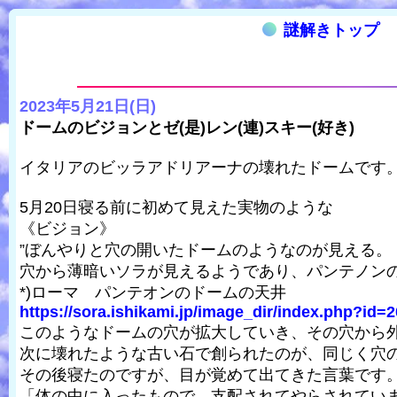
謎解きトップ
2023年5月21日(日)
ドームのビジョンとゼ(是)レン(連)スキー(好き)
イタリアのビッラアドリアーナの壊れたドームです
5月20日寝る前に初めて見えた実物のような
《ビジョン》
”ぼんやりと穴の開いたドームのようなのが見える。
穴から薄暗いソラが見えるようであり、パンテノン
*)ローマ パンテオンのドームの天井
https://sora.ishikami.jp/image_dir/index.php?id=2
このようなドームの穴が拡大していき、その穴から
次に壊れたような古い石で創られたのが、同じく穴の
その後寝たのですが、目が覚めて出てきた言葉です
「体の中に入ったもので、支配されてやらされてい