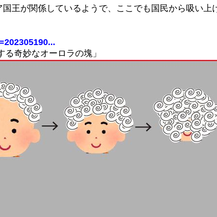
ア国王が関係しているようで、ここでも国民から吸い上
d=202305190...
滅する奇妙なオーロラの塊」