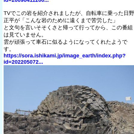
TVでこの岩を紹介されましたが、自転車に乗った日
正平が「こんな岩のため!に遠くまで苦労した」
と文句を言いそそくさと帰って行ってから、この番組
は見ていません。
雲が頑張って車石に似るようになってくれたようで
す。
https://sora.ishikami.jp/image_earth/index.php?
id=202205072...