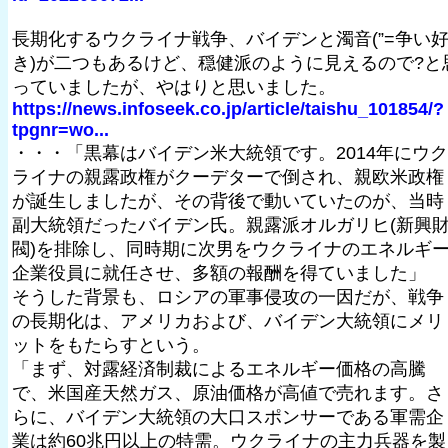
長期化するウクライナ戦争、バイデンと濁音(”=争い
き)が二つもあるけど、穏健派のように見えるので?と
っていましたが、やはりと思いました。
https://news.infoseek.co.jp/article/taishu_101854/?
tpgnr=wo...
・・・「黒幕はバイデン米大統領です。2014年にウク
ライナの親露政権がクーデターで倒され、親欧米政権
が誕生しましたが、その背後で動いていたのが、当時
副大統領だったバイデン氏。親露派オルガリヒ(新興
閥)を排除し、同時期に次男をウクライナのエネルギ
企業役員に就任させ、多額の報酬を得ていました」
そうした背景も、ロシアの軍事侵攻の一因だが、戦争
の長期化は、アメリカおよび、バイデン大統領にメリ
ットをもたらすという。
「まず、対露経済制裁によるエネルギー価格の高騰
で、米国産天然ガス、原油価格が高値で売れます。さ
らに、バイデン大統領の大口スポンサーである軍需企
業は約60兆円以上の特需。ウクライナの主力兵器を製