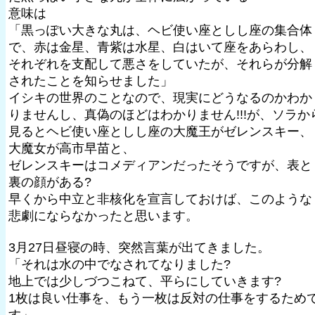
意味は
「黒っぽい大きな丸は、ヘビ使い座としし座の集合体
で、赤は金星、青紫は水星、白はいて座をあらわし、
それぞれを支配して悪さをしていたが、それらが分解
されたことを知らせました」
イシキの世界のことなので、現実にどうなるのかわか
りませんし、真偽のほどはわかりません!!!が、ソラか
見るとヘビ使い座としし座の大魔王がゼレンスキー、
大魔女が高市早苗と、
ゼレンスキーはコメディアンだったそうですが、表と
裏の顔がある?
早くから中立と非核化を宣言しておけば、このような
悲劇にならなかったと思います。
3月27日昼寝の時、突然言葉が出てきました。
「それは水の中でなされてなりました?
地上では少しづつこねて、平らにしていきます?
1枚は良い仕事を、もう一枚は反対の仕事をするため