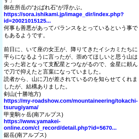
す」
御在所岳の”おばれ石”が浮かぶ。
https://sora.ishikami.jp/image_dir/index.php?
id=20021015125...
何事も善悪があってバランスをとっているという事で
もあるようです。
前日に、いて座の女王が、降りてきたイシカミたちに
平らになるように言ったが、崇めてほしいと思う山は
尖った岩となって支配星とつながるので、金星に頼ん
で刀で抑えたと言葉になっていました。
読者から、山に刀が差されているのを知らせてくれま
したが、結構ありました。
剣山(十勝地方)
https://my-roadshow.com/mountaineering/tokachi-
tsurugiyama/
甲斐駒ヶ岳(南アルプス)
https://www.yamakei-
online.com/cl_record/detail.php?id=5670...
鋸岳(南アルプス)