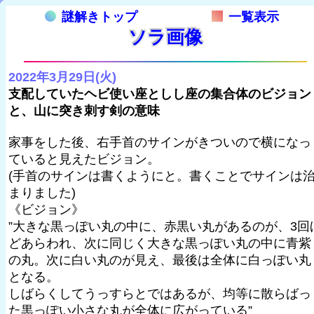
謎解きトップ
一覧表示
ソラ画像
2022年3月29日(火)
支配していたヘビ使い座としし座の集合体のビジョン
と、山に突き刺す剣の意味
家事をした後、右手首のサインがきついので横になっ
ていると見えたビジョン。
(手首のサインは書くようにと。書くことでサインは
まりました)
《ビジョン》
”大きな黒っぽい丸の中に、赤黒い丸があるのが、3回
どあらわれ、次に同じく大きな黒っぽい丸の中に青紫
の丸。次に白い丸のが見え、最後は全体に白っぽい丸
となる。
しばらくしてうっすらとではあるが、均等に散らばっ
た黒っぽい小さな丸が全体に広がっている”