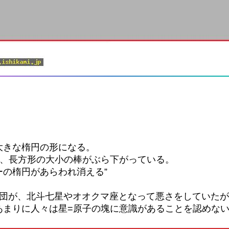
大きな楕円の形になる。
と、長方形の大小の棒がぶら下がっている。
の楕円があらわれ消える”
集団が、北斗七星やオオクマ座となって悪さをしていた
あまりに人々は星=原子の塊に意識があることを認めな