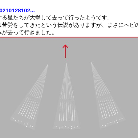
0210128102...
する星たちが大挙して去って行ったようです。
は苦労をしてきたという伝説がありますが、まさにヘビ
体が去って行きました。