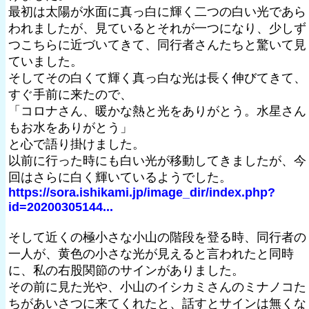
最初は太陽が水面に真っ白に輝く二つの白い光であら
われましたが、見ているとそれが一つになり、少しず
つこちらに近づいてきて、同行者さんたちと驚いて見
ていました。
そしてその白くて輝く真っ白な光は長く伸びてきて、
すぐ手前に来たので、
「コロナさん、暖かな熱と光をありがとう。水星さん
もお水をありがとう」
と心で語り掛けました。
以前に行った時にも白い光が移動してきましたが、今
回はさらに白く輝いているようでした。
https://sora.ishikami.jp/image_dir/index.php?
id=20200305144...
そして近くの極小さな小山の階段を登る時、同行者の
一人が、黄色の小さな光が見えると言われたと同時
に、私の右股関節のサインがありました。
その前に見た光や、小山のイシカミさんのミナノコた
ちがあいさつに来てくれたと、話すとサインは無くな