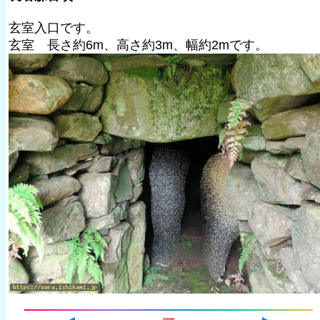
玄室入口です。
玄室 長さ約6m、高さ約3m、幅約2mです。