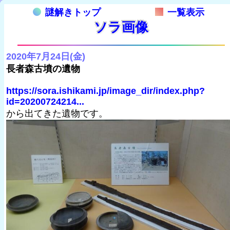
謎解きトップ
一覧表示
ソラ画像
2020年7月24日(金)
長者森古墳の遺物
https://sora.ishikami.jp/image_dir/index.php?
id=20200724214...
から出てきた遺物です。