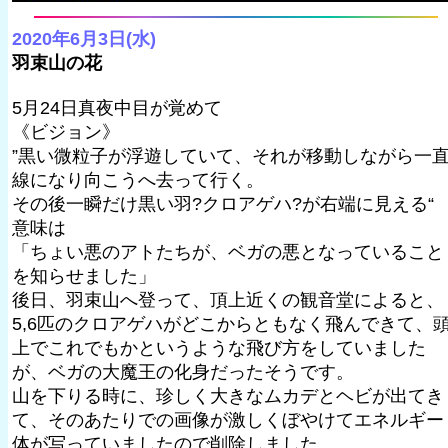
2020年6月3日(水)
羽束山の花
5月24日真夜中目が覚めて
《ビジョン》
”黒い微粒子が浮遊していて、それが移動しながら一
線になり向こうへ去って行く。
その後一瞬だけ黒い羽?クロアゲハ?が右端に見える“
意味は
「ちょい悪のアトたちが、ベガの悪となっていること
を知らせました」
後日、羽束山へ登って、頂上近くの観音堂によると、
5,6匹のクロアゲハがどこからともなく飛んできて、
上でこれでもかというような飛び方をしていました
が、ベガの大魔王の化身だったそうです。
山を下りる時に、珍しく大きなムカデとヘビが出てき
て、そのあたりでの画像が激しくぼやけてエネルギー
体が写っていましたので削除しました。