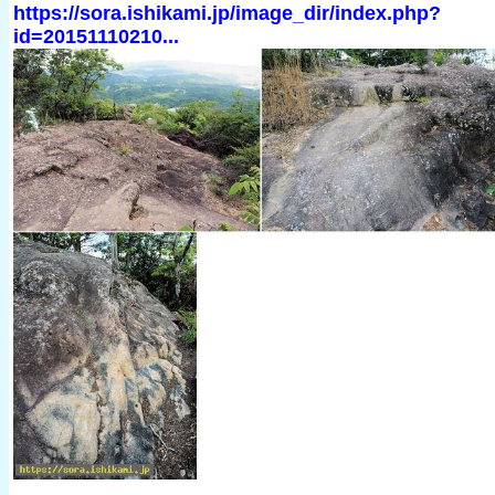
https://sora.ishikami.jp/image_dir/index.php?
id=20151110210...