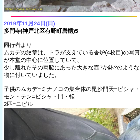
2019年11月24日(日)
多門寺(神戸北区有野町唐櫃)5
同行者より
ムカデの紋章は、トラが支えている香炉(4枚目)の写真
が本堂の中心に位置していて、
少し離れたその両脇にあった大きな壺?か鉢?のような
物に付いていました。
子供のムカデ=ミナノコの集合体の毘沙門天=ビシャ・
モン・テン=ビシャ・門・転
2匹=ニビル