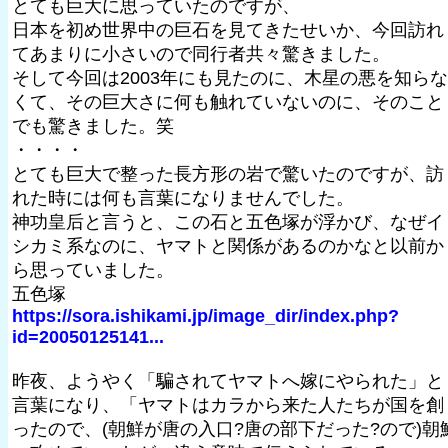
とても巨大に思っていたのですが、
日本を初め世界中の巨石を見てきたせいか、今回訪れ
てあまりに小さいので同行者共々驚きました。
そして今回は2003年にも見たのに、木星の悪を知らな
くて、その巨大さに何も触れていないのに、そのこと
でも驚きました。笑
・・・・
とても巨大で整った長方形の岩で驚いたのですが、訪
れた時には何も言葉になりませんでした。
神功皇后と言うと、この石と五色塚が浮かび、なぜイ
シカミ系なのに、ヤマトと関係があるのかなと以前か
ら思っていました。
五色塚
https://sora.ishikami.jp/image_dir/index.php?
id=20050125141...
昨夜、ようやく「騙されてヤマトへ嫁にやられた」と
言葉になり、「ヤマトはカラから来た人たちが国を創
ったので、(朝鮮が唐の入口?唐の部下だった?ので)朝