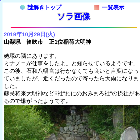
謎解きトップ
一覧表示
ソラ画像
2019年10月29日(火)
山梨県 笛吹市 正1位稲荷大明神
姥塚の隣にあります。
ミナノコが仕事をしたよ。と知らせているようです。
この後、石和八幡宮は行かなくても良いと言葉になっ
ていましたが、近くだったので寄ったら大雨になりま
した。
蘇民将来大明神など6社”わにのおみまろ社”の摂社があ
るので嫌がったようです。