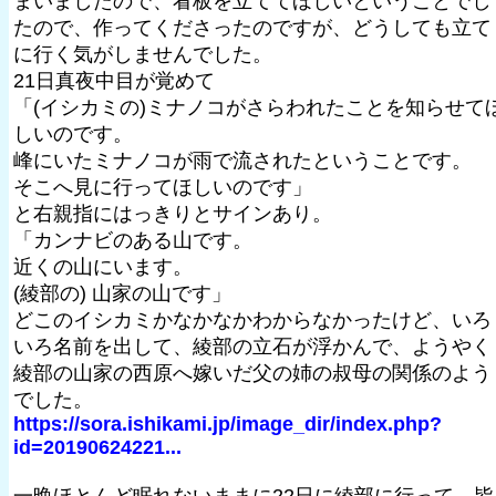
まいましたので、看板を立ててほしいということでし
たので、作ってくださったのですが、どうしても立て
に行く気がしませんでした。
21日真夜中目が覚めて
「(イシカミの)ミナノコがさらわれたことを知らせて
しいのです。
峰にいたミナノコが雨で流されたということです。
そこへ見に行ってほしいのです」
と右親指にはっきりとサインあり。
「カンナビのある山です。
近くの山にいます。
(綾部の) 山家の山です」
どこのイシカミかなかなかわからなかったけど、いろ
いろ名前を出して、綾部の立石が浮かんで、ようやく
綾部の山家の西原へ嫁いだ父の姉の叔母の関係のよう
でした。
https://sora.ishikami.jp/image_dir/index.php?
id=20190624221...