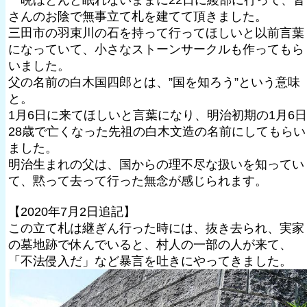
一晩ほとんど眠れないままに22日に綾部に行って、皆
さんのお陰で無事立て札を建てて頂きました。
三田市の羽束川の石を持って行ってほしいと以前言葉
になっていて、小さなストーンサークルも作ってもら
いました。
父の名前の白木国四郎とは、”国を知ろう”という意味
と。
1月6日に来てほしいと言葉になり、明治初期の1月6日
28歳で亡くなった先祖の白木文造の名前にしてもらい
ました。
明治生まれの父は、国からの理不尽な扱いを知ってい
て、黙って去って行った無念が感じられます。
【2020年7月2日追記】
この立て札は継ぎん行った時には、抜き去られ、実家
の墓地跡で休んでいると、村人の一部の人が来て、
「不法侵入だ」など暴言を吐きにやってきました。