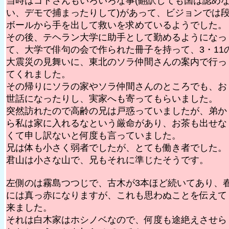
当時はゴドさんもいろいろな事(翻訳しても国は認め
い、デモで捕まったりして)があって、ビジョンでは
ボールから手を出して救いを求めているようでした。
その後、テヘラン大学に助手として勤めるようになっ
て、大学で俳句の会で作られた冊子を持って、3・11
大震災の見舞いに、東北のソラ仲間さんの案内で行っ
てくれました。
その帰りにソラの家やソラ仲間さんのところでも、お
世話になったりし、実家へも寄ってもらいました。
突然訪れたので高齢の兄は戸惑っていましたが、弟か
ら私は家に入れるなという厳命があり、お茶も出せな
くて申し訳ないと何度も言っていました。
兄は体も小さく弱者でしたが、とても働き者でした。
君山は小さな山で、兄もそれに準じたそうです。
左側のは霧島つつじで、古木が3本ほど続いてあり、
には真っ赤になりますが、これも思わぬことを伝えて
来ました。
それは白木家はホシノベなので、何度も途絶えさせら