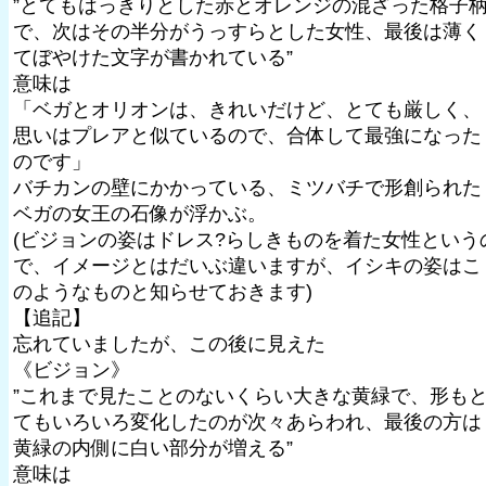
”とてもはっきりとした赤とオレンジの混ざった格子
で、次はその半分がうっすらとした女性、最後は薄く
てぼやけた文字が書かれている”
意味は
「ベガとオリオンは、きれいだけど、とても厳しく、
思いはプレアと似ているので、合体して最強になった
のです」
バチカンの壁にかかっている、ミツバチで形創られた
ベガの女王の石像が浮かぶ。
(ビジョンの姿はドレス?らしきものを着た女性という
で、イメージとはだいぶ違いますが、イシキの姿はこ
のようなものと知らせておきます)
【追記】
忘れていましたが、この後に見えた
《ビジョン》
”これまで見たことのないくらい大きな黄緑で、形も
てもいろいろ変化したのが次々あらわれ、最後の方は
黄緑の内側に白い部分が増える”
意味は