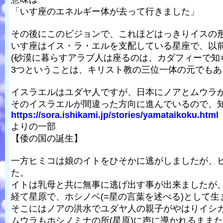
「いす座のエネルギー体が去って行きました」
その後にこのビジョンで、これほどはっきりイスの形
いす座はイス・ラ・エルを支配している星座で、以
(砂漠に暮らすアラブ人は座るのは、カダフィーで知
3つということは、キリスト教の三位一体の元でも
イスラエルはユダヤ人ですが、日本にノアとムウラ
そのイスラエルが間違った方向に進んでいるので、
https://sora.ishikami.jp/stories/yamataikoku.html
よりの一部
【倭の国の誕生】
一方ヒミコは娘のイトをひそかに逃がしましたが、
た。
イトは乳母と共に無事に逃げ出す事が出来ましたが
経て星原で、ホシノベ(=星の言葉を述べる)として
そこにはノアの洪水でユダヤ人の親子がやはりイシ
ムウラもホシノミナの所(星原)に声に導かれるまま