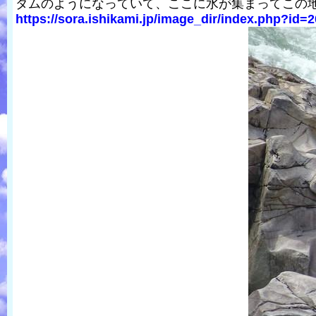
ダムのようになっていて、ここに水が集まってこの
https://sora.ishikami.jp/image_dir/index.php?id=2