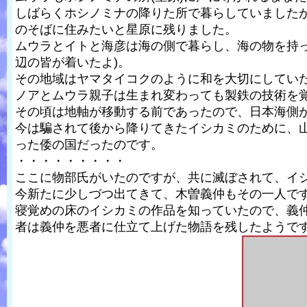
しばらくホシノミナの降りた所で暮らしていました
のそばに住みたいと星原に残りました。
ムウラとイトと海彦は海の側で暮らし、海の物を持
辺の皆が着いたよ)。
その地域はヤマタイコクのように和を大切にしてい
ノアとムウラ親子は生まれ変わっても製鉄の技術を
その頃は地軸が移動する前であったので、日本海側
今は騙されて後から降りてきたイシカミのために、
った倭の国だったのです。
・・・・・・・・・
ここに物部氏がいたのですが、共に滅ぼされて、イ
今新たに少しづつ出てきて、木曽義仲もその一人で
寝覚めの床のイシカミの作品を知っていたので、義
者は義仲を悪者に仕立て上げた物語を残したようで