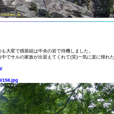
のも大変で残留組は中央の岩で待機しました。
中でサルの家族が出迎えてくれて(笑)一気に楽に帰れ
8/
8/158.jpg