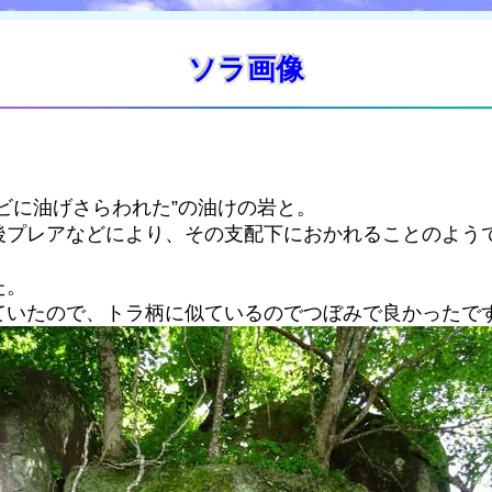
ソラ画像
ビに油げさらわれた”の油けの岩と。
後プレアなどにより、その支配下におかれることのよう
た。
ていたので、トラ柄に似ているのでつぼみで良かったで