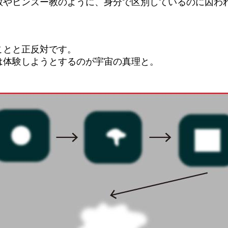
教やヒンズー教のように、身分で区別しているのに囚わ
ことと正反対です。
は体験しようとするのが宇宙の真理と。