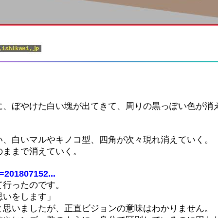
に、ぼやけた白い塊が出てきて、周りの黒っぽい色が消
い、白いマルやキノコ型、四角が次々現れ消えていく。
のままで消えていく。
d=201807152...
て行ったのです。
思いをします」
と思いましたが、正直ビジョンの意味はわかりません。