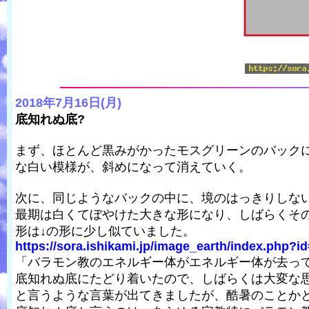
2018年7月16日(月)
底知れぬ底?
まず、ほとんど黒みがかったモスグリーンのバック
な白い模様が、斜めになって消えていく。
次に、同じようなバックの中に、境のはっきりしな
最期は白くてぼやけた大きな形になり、しばらくそ
形は↓の形に少し似ていました。
https://sora.ishikami.jp/image_earth/index.php?i
「バラモン教のエネルギー体がエネルギー体が去っ
底知れぬ底にたどり着いたので、しばらくは大変な
と言うような言葉が出てきましたが、酷暑のことか