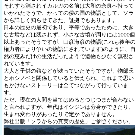
それすら消されイカルガの名前は大和の奈良へ持って
いかれたそうで、かっての倭の国の物語として、ソラ
から詳しく知らせてきた、証拠でもあります。
日本の歴史の最初であり、平等であったために、大き
な古墳などは残されず、小さな古墳が周りには1000個
以上あったそうですが、山彦海彦の物語(これも後年
権力者により争いの物語にされています)のように、
然の恵みだけの生活だったようで遺物も少なく無視さ
れています。
大人と子供の鎧などが残っていたそうですが、物部氏
とホシノベと関係していると伝えられ、これまで思い
もかけないストーリーは全てつながって行っていま
す。
ただ、現在の人間を当てはめるとつじつまが合わない
と言われますが、年代はイシジンは分身ができたり、
生まれ変わりがあったりで定かでありません。
弊社出版「ソラからの真実の歴史」ご参照ください。