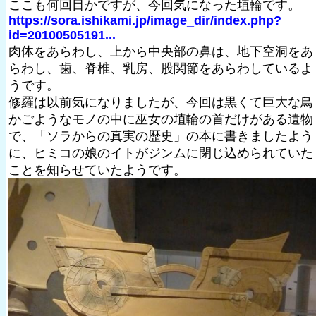
ここも何回目かですが、今回気になった埴輪です。
https://sora.ishikami.jp/image_dir/index.php?
id=20100505191...
肉体をあらわし、上から中央部の鼻は、地下空洞をあ
らわし、歯、脊椎、乳房、股関節をあらわしているよ
うです。
修羅は以前気になりましたが、今回は黒くて巨大な鳥
かごようなモノの中に巫女の埴輪の首だけがある遺物
で、「ソラからの真実の歴史」の本に書きましたよう
に、ヒミコの娘のイトがジンムに閉じ込められていた
ことを知らせていたようです。