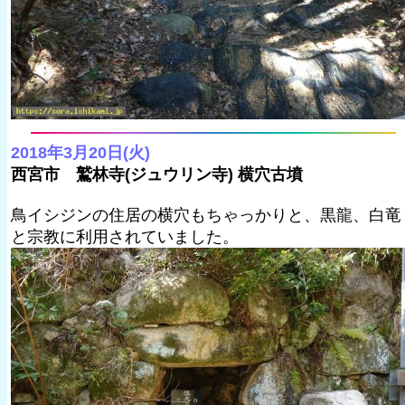
2018年3月20日(火)
西宮市 鷲林寺(ジュウリン寺) 横穴古墳
鳥イシジンの住居の横穴もちゃっかりと、黒龍、白竜
と宗教に利用されていました。