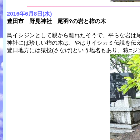
2016年6月8日(水)
豊田市 野見神社 尾羽?の岩と柿の木
鳥イシジンとして親から離れたそうで、平らな岩は
神社には珍しい柿の木は、やはりイシカミ伝説を伝
豊田地方には猿投(さなげ)という地名もあり、猿=