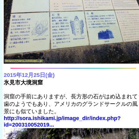
2015年12月25日(金)
氷見市大境洞窟
洞窟の手前にありますが、長方形の石がはめ込まれて
歯のようでもあり、アメリカのグランドサークルの風
景にも似ていました。
http://sora.ishikami.jp/image_dir/index.php?
id=200310052019...