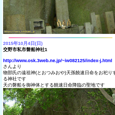
2015年10月4日(日)
交野市私市磐船神社1
http://www.osk.3web.ne.jp/~iw082125/index-j.html
さんより
物部氏の遠祖神(とおつみおや)天孫饒速日命をお祀り
る神社です
天の磐船を御神体とする饒速日命降臨の聖地です