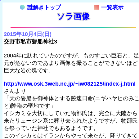
謎解きトップ
一覧表示
ソラ画像
2015年10月4日(日)
交野市私市磐船神社3
2004年に訪れていたのですが、ものすごい巨石と、足
元が危ないのであまり画像を撮ることができないほど
巨大な岩の塊です。
http://www.osk.3web.ne.jp/~iw082125/index-j.html
さんより
「天の磐船を御神体とする饒速日命(ニギハヤヒのみ
と)降臨の聖地です」
イシカミを大切にしていた物部氏は、完全に大陸から
来たリュージン系に葬り去られたようですが、物部氏
を祭っていた神社でもあるようです。
このイシカミはイランからやって来たが、降りてきて