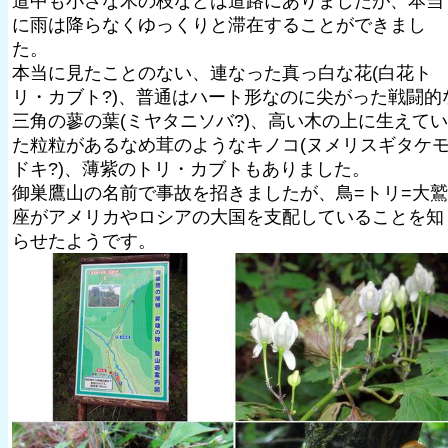
道中も小さな木の枝などは道路にありましたが、本当
に雨は降らなくゆっくりと滞在することができまし
た。
本当に見たことのない、連なった真っ白な花(白花ト
リ・カブト?)、普通はハート形なのに尖がった戦闘的
三角の蓼の葉(ミヤタニソバ?)、高い木の上に生えてい
た粒粒があるなめ茸のようなキノコ(ヌメリスギタケ
ドキ?)、薄紫のトリ・カブトもありました。
御巣鷹山の名前で事故を招きましたが、鳥=トリ=大鷲
座がアメリカやロシアの大国を支配していることを知
らせたようです。