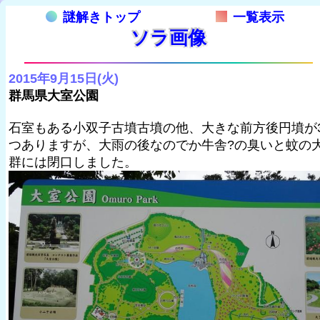
謎解きトップ
一覧表示
ソラ画像
2015年9月15日(火)
群馬県大室公園
石室もある小双子古墳古墳の他、大きな前方後円墳が
つありますが、大雨の後なのでか牛舎?の臭いと蚊の
群には閉口しました。