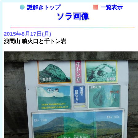
謎解きトップ
一覧表示
ソラ画像
2015年8月17日(月)
浅間山 噴火口と千トン岩