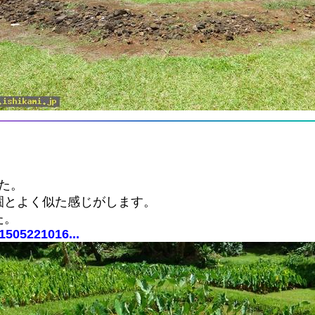
た。
園とよく似た感じがします。
た。
1505221016...