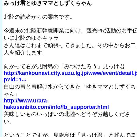
みっけ君とゆきママとしずくちゃん
北陸の読者からの案内です。
今週末の北陸新幹線開業に向け、観光PR活動のお手
いに北陸のゆるキャラ
さん達はこれまで頑張ってきました。その中からお二
人を紹介します。
向かって右が見附島の「みつけたろう」見っけ君
http://kankounavi.city.suzu.lg.jp/www/event/detail.j
p?id=1...
白山の雪と雪解け水からできた「ゆきママとしずくち
ゃん」
http://www.urara-
hakusanbito.com/info/fb_supporter.html
美味しいものいっぱいの北陸へどうぞお越しくださ
い。
ということですが、見附島は「見っけ君」と呼んでほ