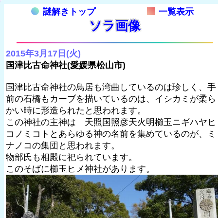
謎解きトップ
一覧表示
ソラ画像
2015年3月17日(火)
国津比古命神社(愛媛県松山市)
国津比古命神社の鳥居も湾曲しているのは珍しく、手
前の石橋もカーブを描いているのは、イシカミが柔ら
かい時に形造られたと思われます。
この神社の主神は 天照国照彦天火明櫛玉ニギハヤヒ
コノミコトとあらゆる神の名前を集めているのが、ミ
ナノコの集団と思われます。
物部氏も相殿に祀られています。
このそばに櫛玉ヒメ神社があります。