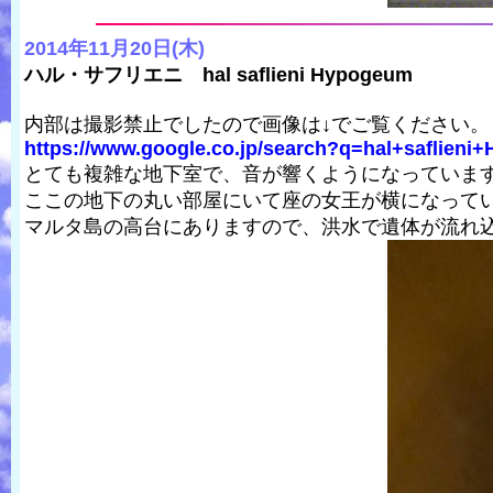
2014年11月20日(木)
ハル・サフリエニ hal saflieni Hypogeum
内部は撮影禁止でしたので画像は↓でご覧ください。
https://www.google.co.jp/search?q=hal+saflieni
とても複雑な地下室で、音が響くようになっていま
ここの地下の丸い部屋にいて座の女王が横になってい
マルタ島の高台にありますので、洪水で遺体が流れ