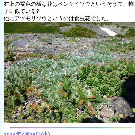
右上の褐色の様な花はベンケイソウというそうで、帷
子に似ている?
他にアツモリソウというのは食虫花でした。
2014年7月29日(火)