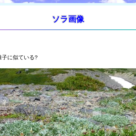
ソラ画像
子に似ている?