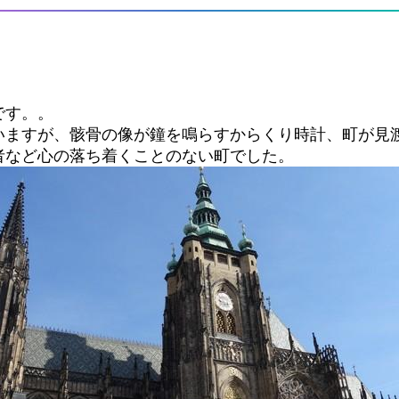
。
です。。
いますが、骸骨の像が鐘を鳴らすからくり時計、町が見
者など心の落ち着くことのない町でした。