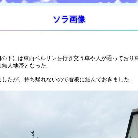
ソラ画像
まで門の下には東西ベルリンを行き交う車や人が通ってお
は無人地帯となった。
ましたが、持ち帰れないので看板に結んでおきました。
。