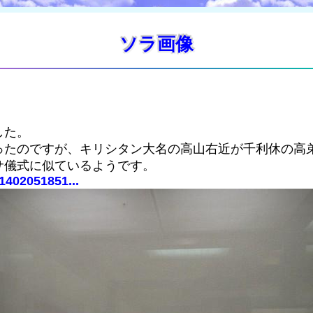
ソラ画像
した。
ったのですが、キリシタン大名の高山右近が千利休の高
サ儀式に似ているようです。
1402051851...