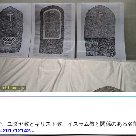
で、ユダヤ教とキリスト教、イスラム教と関係のある名
d=201712142...