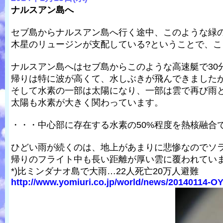
ナルスアン島へ
セブ島からナルスアン島へ行く途中、このような緑
木星のリュージンが支配している?ということで、
ナルスアン島へはセブ島からこのような高速艇で30
帰りは特に波が高くて、水しぶきが飛んできました
そして水素の一部は太陽になり、一部は雲で再び雨
太陽も水素が大きく関わっています。
・・・中心部に存在する水素の50%程度を熱核融合
ひどい雨が続くのは、地上があまりに悲惨なのでソ
帰りのフライト中も長い距離が厚い雲に覆われてい
*)比ミンダナオ島で大雨…22人死亡20万人避難
http://www.yomiuri.co.jp/world/news/20140114-O