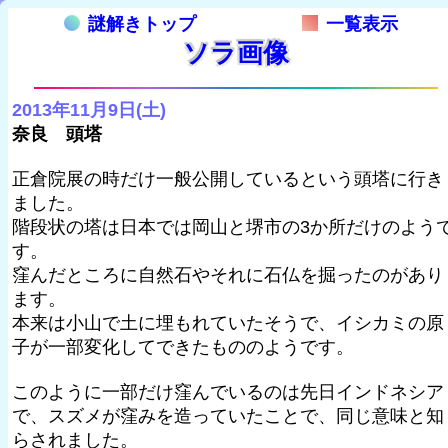
謎解きトップ
一覧表示
ソラ画像
2013年11月9日(土)
奈良 頭塔
正倉院展の時だけ一般公開しているという頭塔に行き
ました。
階段状の塔は日本では岡山と堺市の3か所だけのよう
す。
窪んだところに自然石やそれに石仏を掘ったのがあり
ます。
本来は小山で土に埋もれていたそうで、イシカミの原
子が一部変化してできたもののようです。
このように一部だけ窪んでいるのは先日インドネシア
で、スズメが窪みを造っていたことで、同じ意味と知
らされました。