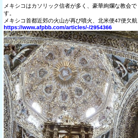
メキシコはカソリック信者が多く、豪華絢爛な教会で
す。
メキシコ首都近郊の火山が再び噴火、北米便47便欠航
https://www.afpbb.com/articles/-/2954366