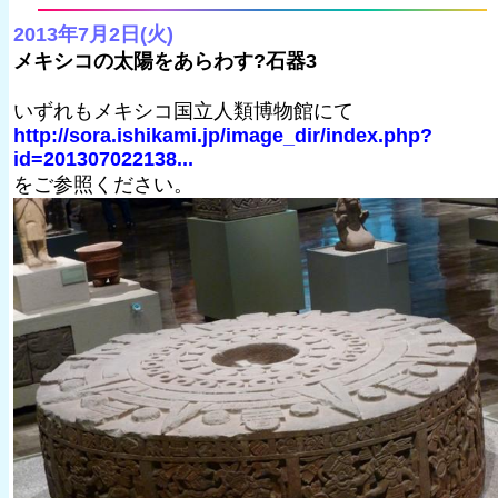
2013年7月2日(火)
メキシコの太陽をあらわす?石器3
いずれもメキシコ国立人類博物館にて
http://sora.ishikami.jp/image_dir/index.php?
id=201307022138...
をご参照ください。