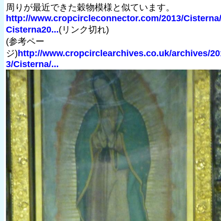
周りが最近できた穀物模様と似ています。
http://www.cropcircleconnector.com/2013/Cisterna
Cisterna20...
(リンク切れ)
(参考ペー
ジ)
http://www.cropcirclearchives.co.uk/archives/20
3/Cisterna/...