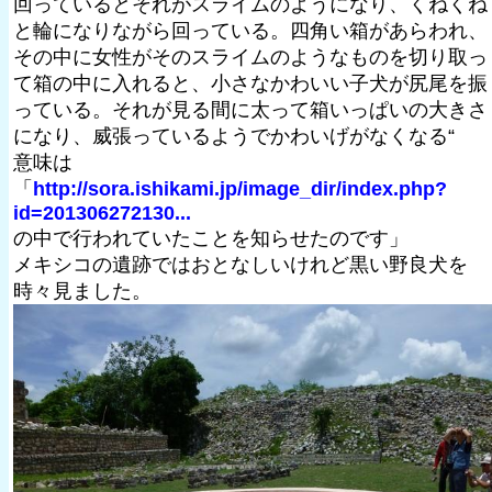
回っているとそれがスライムのようになり、くねくね
と輪になりながら回っている。四角い箱があらわれ、
その中に女性がそのスライムのようなものを切り取っ
て箱の中に入れると、小さなかわいい子犬が尻尾を振
っている。それが見る間に太って箱いっぱいの大きさ
になり、威張っているようでかわいげがなくなる“
意味は
「
http://sora.ishikami.jp/image_dir/index.php?
id=201306272130...
の中で行われていたことを知らせたのです」
メキシコの遺跡ではおとなしいけれど黒い野良犬を
時々見ました。