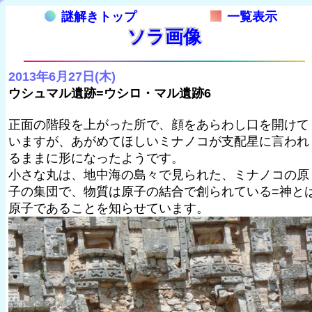
謎解きトップ
一覧表示
ソラ画像
2013年6月27日(木)
ウシュマル遺跡=ウシロ・マル遺跡6
正面の階段を上がった所で、顔をあらわし口を開けて
いますが、あがめてほしいミナノコが支配星に言われ
るままに形になったようです。
小さな丸は、地中海の島々で見られた、ミナノコの原
子の集団で、物質は原子の結合で創られている=神と
原子であることを知らせています。