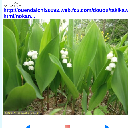
ました。
http://ouendaichi20092.web.fc2.com/douou/takika
html/nokan...