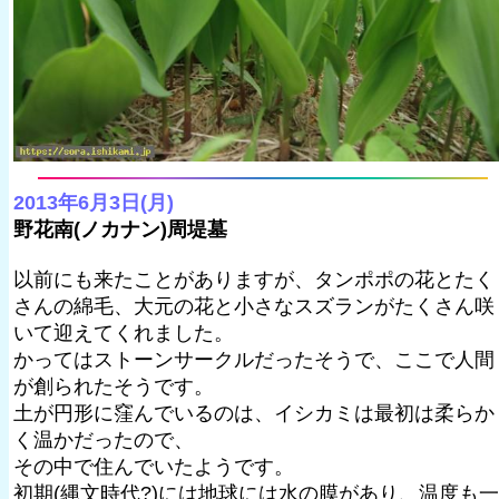
2013年6月3日(月)
野花南(ノカナン)周堤墓
以前にも来たことがありますが、タンポポの花とたく
さんの綿毛、大元の花と小さなスズランがたくさん咲
いて迎えてくれました。
かってはストーンサークルだったそうで、ここで人間
が創られたそうです。
土が円形に窪んでいるのは、イシカミは最初は柔らか
く温かだったので、
その中で住んでいたようです。
初期(縄文時代?)には地球には水の膜があり、温度も一