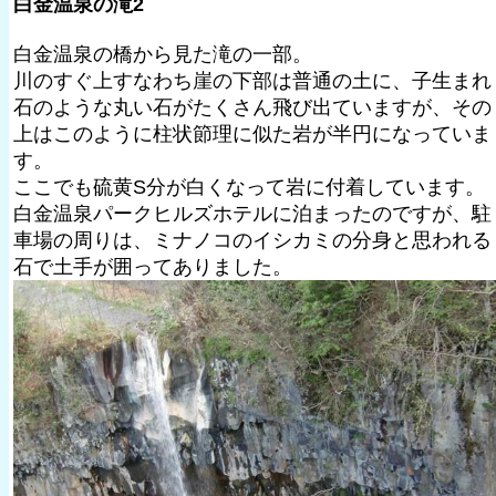
白金温泉の滝2
白金温泉の橋から見た滝の一部。
川のすぐ上すなわち崖の下部は普通の土に、子生まれ
石のような丸い石がたくさん飛び出ていますが、その
上はこのように柱状節理に似た岩が半円になっていま
す。
ここでも硫黄S分が白くなって岩に付着しています。
白金温泉パークヒルズホテルに泊まったのですが、駐
車場の周りは、ミナノコのイシカミの分身と思われる
石で土手が囲ってありました。