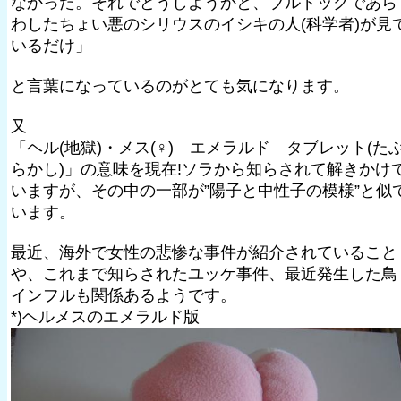
なかった。それでどうしようかと、ブルドックであら
わしたちょい悪のシリウスのイシキの人(科学者)が見
いるだけ」
と言葉になっているのがとても気になります。
又
「ヘル(地獄)・メス(♀) エメラルド タブレット(た
らかし)」の意味を現在!ソラから知らされて解きかけ
いますが、その中の一部が”陽子と中性子の模様”と似
います。
最近、海外で女性の悲惨な事件が紹介されていること
や、これまで知らされたユッケ事件、最近発生した鳥
インフルも関係あるようです。
*)ヘルメスのエメラルド版