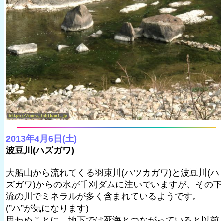
2013年4月6日(土)
波豆川(ハズガワ)
大船山から流れてくる羽束川(ハツカガワ)と波豆川(ハ
ズガワ)からの水が千刈ダムに注いでいますが、その
流の川でミネラルが多く含まれているようです。
(”ハ”が気になります)
思わぬことに、地下では死海とつながっていると以前