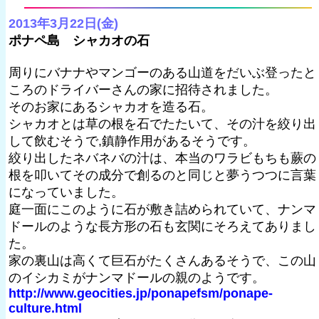
2013年3月22日(金)
ポナペ島 シャカオの石
周りにバナナやマンゴーのある山道をだいぶ登ったと
ころのドライバーさんの家に招待されました。
そのお家にあるシャカオを造る石。
シャカオとは草の根を石でたたいて、その汁を絞り出
して飲むそうで,鎮静作用があるそうです。
絞り出したネバネバの汁は、本当のワラビもちも蕨の
根を叩いてその成分で創るのと同じと夢うつつに言葉
になっていました。
庭一面にこのように石が敷き詰められていて、ナンマ
ドールのような長方形の石も玄関にそろえてありまし
た。
家の裏山は高くて巨石がたくさんあるそうで、この山
のイシカミがナンマドールの親のようです。
http://www.geocities.jp/ponapefsm/ponape-
culture.html