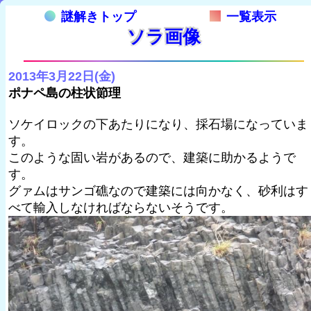
謎解きトップ
一覧表示
ソラ画像
2013年3月22日(金)
ポナペ島の柱状節理
ソケイロックの下あたりになり、採石場になっていま
す。
このような固い岩があるので、建築に助かるようで
す。
グァムはサンゴ礁なので建築には向かなく、砂利はす
べて輸入しなければならないそうです。