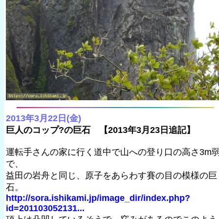
2013年3月22日(金)
巨人のコップ?の巨石 【2013年3月23日追記】
運転手さんの家に行く道中で山への登り口の高さ3m
で、
益田の岩舟と同じ、原子をあらわす賽の目の模様の巨
石。
http://sora.ishikami.jp/image_dir/index.php?
id=201103052131...