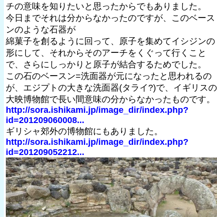
チの意味を知りたいと思ったからでもありました。
今日までそれは分からなかったのですが、このベース
ンのような石器が
綿菓子を創るように回って、原子を集めてイシジンの
形にして、それからそのアーチをくぐって行くこと
で、さらにしっかりと原子が結合するためでした。
この石のベースン=洗面器が元になったと思われるの
が、エジプトの大きな洗面器(タライ?)で、イギリスの
大映博物館で長い間意味の分からなかったものです。
http://sora.ishikami.jp/image_dir/index.php?
id=201209060008...
ギリシャ郊外の博物館にもありました。
http://sora.ishikami.jp/image_dir/index.php?
id=201209052212...