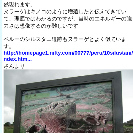
然現れます。
ヌラーゲはキノコのように増殖したと伝えてきてい
て、理屈ではわかるのですが、当時のエネルギーの強
力さは想像するのが難しいです。
ペルーのシルスタニ遺跡もヌラーゲとよく似ていま
す。
http://homepage1.nifty.com/00777/peru/10silustani/
ndex.htm...
さんより